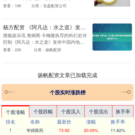
承上启下，既是过去几十年技术积累的破
查看：195
分类：实盘配资公司
茧而出，更是未来谁与争锋的起点。 1月
20日....
杨方配资 《阿凡达：水之道》发布中国内地重映预告 宣布将于10.3
搜狐娱乐讯 詹姆斯·卡梅隆执导的科幻史诗
巨制《阿凡达：水之道》发布中国内地重
映预告，宣布于10.3-10.12登陆内地院线
查看：235
分类：扬帆配资
(格式IMAX/Cinity 3D)，....
扬帆配资文章已加载完成
个股实时涨跌榜
个股跌幅
个股流入
个股流出
换手率
个股涨幅
排名
名称
最新价
涨幅
换手率
1
毕得医药
73.92
20.00%
11.62%