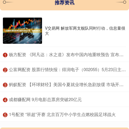
推荐资讯
V交易网 解放军两支舰队同时行动，信息量很
大
​杨方配资 《阿凡达：水之道》发布中国内地重映预告 宣布将于10.3
1
​公富网配资 股票行情快报：得润电子（002055）5月23日主力资金净卖出354.20万元
2
​蚂蚁配资 【环球财经】美国今夏就业增长急剧放缓 市场开始定价9月降息50个基点可能性
3
​成都赚配网 9月电影总票房突破20亿元
4
​1号配资 “班超”开赛 北京百万中小学生点燃校园足球战火
5