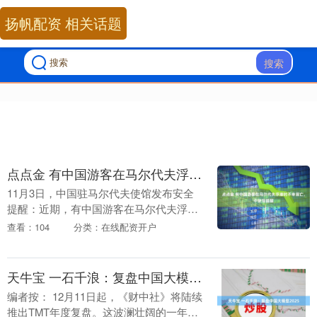
扬帆配资 相关话题
搜索
点点金 有中国游客在马尔代夫浮潜时不幸溺亡，中使馆提醒
11月3日，中国驻马尔代夫使馆发布安全
提醒：近期，有中国游客在马尔代夫浮潜
时不幸溺亡，令人痛心。驻马尔代夫大使
查看：104
分类：在线配资开户
馆郑重提醒来马中国游客，务必高度重视
涉水安全，切实....
天牛宝 一石千浪：复盘中国大模型2025
编者按： 12月11日起，《财中社》将陆续
推出TMT年度复盘。这波澜壮阔的一年，