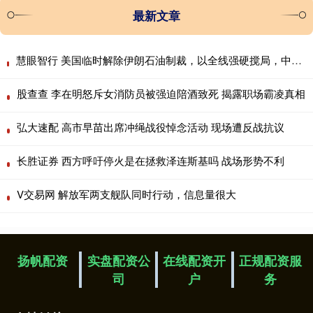
最新文章
慧眼智行 美国临时解除伊朗石油制裁，以全线强硬搅局，中东格局彻底撕裂 60天豁免与核查重启
股查查 李在明怒斥女消防员被强迫陪酒致死 揭露职场霸凌真相
弘大速配 高市早苗出席冲绳战役悼念活动 现场遭反战抗议
长胜证券 西方呼吁停火是在拯救泽连斯基吗 战场形势不利
V交易网 解放军两支舰队同时行动，信息量很大
扬帆配资
实盘配资公
在线配资开
正规配资服
司
户
务