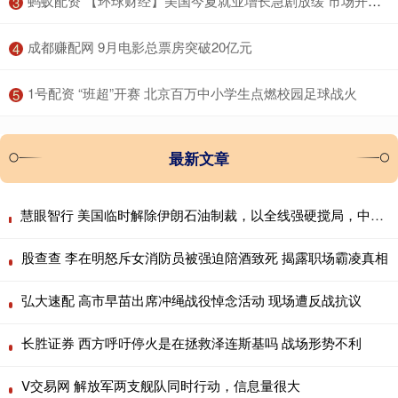
​蚂蚁配资 【环球财经】美国今夏就业增长急剧放缓 市场开始定价9月降息50个基点可能性
3
​成都赚配网 9月电影总票房突破20亿元
4
​1号配资 “班超”开赛 北京百万中小学生点燃校园足球战火
5
最新文章
慧眼智行 美国临时解除伊朗石油制裁，以全线强硬搅局，中东格局彻底撕裂 60天豁免与核查重启
股查查 李在明怒斥女消防员被强迫陪酒致死 揭露职场霸凌真相
弘大速配 高市早苗出席冲绳战役悼念活动 现场遭反战抗议
长胜证券 西方呼吁停火是在拯救泽连斯基吗 战场形势不利
V交易网 解放军两支舰队同时行动，信息量很大