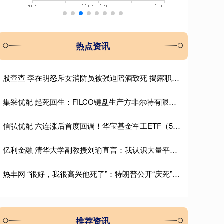
热点资讯
股查查 李在明怒斥女消防员被强迫陪酒致死 揭露职场霸凌真相
集采优配 起死回生：FILCO键盘生产方非尔特有限公司接手品牌运营
信弘优配 六连涨后首度回调！华宝基金军工ETF（512810）跌1%，商业航天短线降温，后市催化仍多！板块业绩触底回升
亿利金融 清华大学副教授刘瑜直言：我认识大量平庸得令人发指的文科博士_学术界_批评_思考
热丰网 “很好，我很高兴他死了”：特朗普公开“庆死”惹众怒，冷漠言论再刷底线
推荐资讯