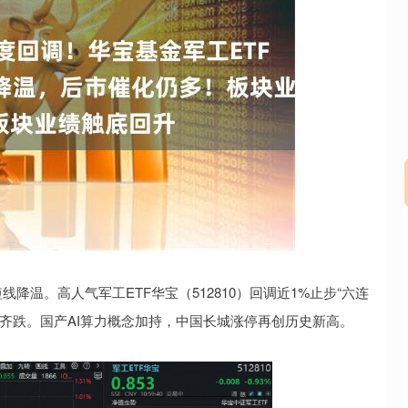
沪深300
4692.34
.25%
41.03
0.88%
温。高人气军工ETF华宝（512810）回调近1%止步“六连
齐跌。国产AI算力概念加持，中国长城涨停再创历史新高。