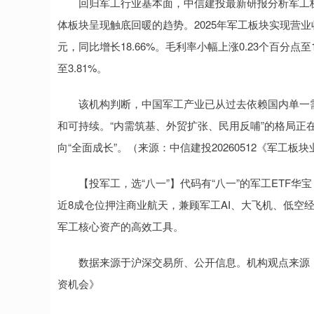
回归军工行业基本面，中信建投最新研报分析军工板块上
体板块呈现触底回暖的趋势。2025年军工板块实现营业收入8
元，同比增长18.66%。毛利率小幅上涨0.23个百分点至
至3.81%。
该机构判断，中国军工产业已从过去依赖国内单一需
和可持续。“内需筑基、外贸扩张、民用反哺”的格局正
向“全面成长”。（来源：中信建投20260512《军工
【投军工，选“八一”】代码有“八一”的军工ETF华宝（
近8成仓位押注商业航天，兼顾军工AI、大飞机、低空
军工核心资产的高效工具。
数据来源于沪深交易所、公开信息。机构观点来源：中信
资机会》