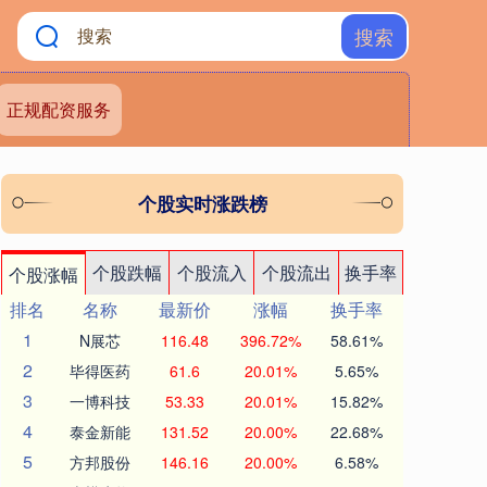
搜索
正规配资服务
个股实时涨跌榜
个股跌幅
个股流入
个股流出
换手率
个股涨幅
排名
名称
最新价
涨幅
换手率
1
N展芯
116.48
396.72%
58.61%
2
毕得医药
61.6
20.01%
5.65%
3
一博科技
53.33
20.01%
15.82%
4
泰金新能
131.52
20.00%
22.68%
5
方邦股份
146.16
20.00%
6.58%