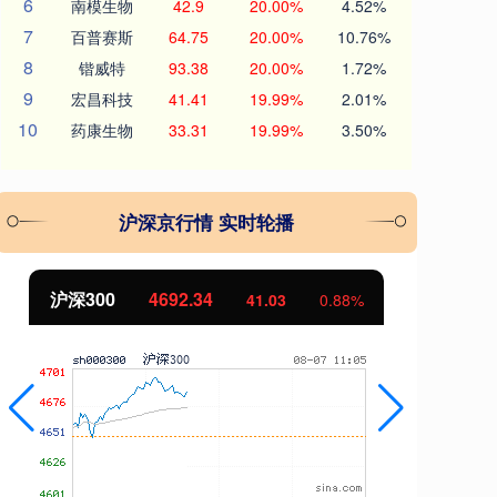
6
南模生物
42.9
20.00%
4.52%
7
百普赛斯
64.75
20.00%
10.76%
8
锴威特
93.38
20.00%
1.72%
9
宏昌科技
41.41
19.99%
2.01%
10
药康生物
33.31
19.99%
3.50%
沪深京行情 实时轮播
北证50
1123.21
创
0.33
0.03%