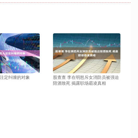
人注定纠缠的对象
股查查 李在明怒斥女消防员被强迫
陪酒致死 揭露职场霸凌真相