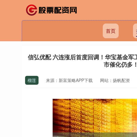
首页
信弘优配 六连涨后首度回调！华宝基金军工E
市催化仍多
榴莲
来源：新富策略APP下载
网站：扬帆配资