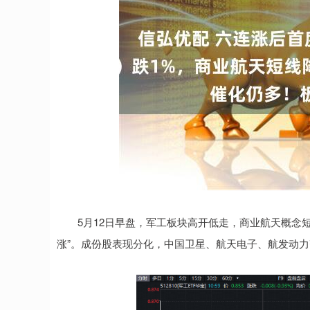
深证成指
14286.35
.57
0.42%
176.22
1
5月12日早盘，军工板块高开低走，商业航天概念短线降
涨”。成份股表现分化，中国卫星、航天电子、航发动力