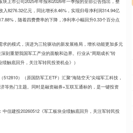
市公司2025年年报和2026年一季报的全部公告指出，整
276.32亿元，同比增长8.46%，实现归母净利润314.94亿
17.88%，随着四费费率的下降，净利率小幅回升0.33个百分点
求的模式，演进为三轮驱动的新发展格局，增长动能更加多元
在深刻重塑我国军工产业的面貌和边界。行业从“周期成长”转
板块业绩触底回升，关注军转民投资机会》）
512810）（原国防军工ETF）汇聚“海陆空天”尖端军工科技，
经济等热门主题。同时是融资融券+互联互通标的，是一键投资
建投20260512《军工板块业绩触底回升，关注军转民投