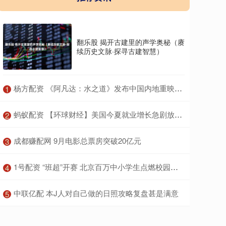
翻乐股 揭开古建里的声学奥秘（赓
续历史文脉·探寻古建智慧）
​杨方配资 《阿凡达：水之道》发布中国内地重映预告 宣布将于10.3
1
​蚂蚁配资 【环球财经】美国今夏就业增长急剧放缓 市场开始定价9月降息50个基点可能性
2
​成都赚配网 9月电影总票房突破20亿元
3
​1号配资 “班超”开赛 北京百万中小学生点燃校园足球战火
4
​中联亿配 本J人对自己做的日照攻略复盘甚是满意
5