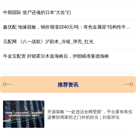
中期国际 借尸还魂的日本“大佐”们
鑫优配 地缘脱敏，铜价领涨2240元/吨：有色金属迎“结构性牛市”新周期
元配网 《八一战歌》沪剧本_冷锻_弹壳_红光
牛金宝配资 封锁霍尔木兹海峡后，伊朗瞄准曼德海峡
推荐资讯
开源策略 “一处违法全网受限”，平台要有将劣
迹餐饮商家拒之门外的担当｜封面评论