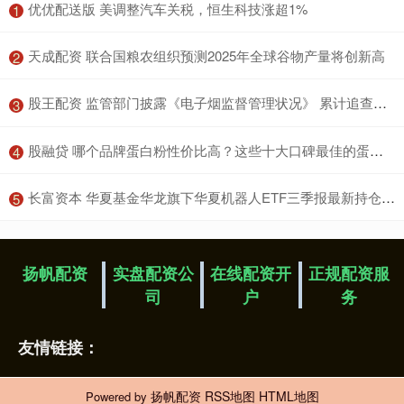
​优优配送版 美调整汽车关税，恒生科技涨超1%
1
​天成配资 联合国粮农组织预测2025年全球谷物产量将创新高
2
​股王配资 监管部门披露《电子烟监督管理状况》 累计追查涉案金额超150亿元
3
​股融贷 哪个品牌蛋白粉性价比高？这些十大口碑最佳的蛋白粉品牌别错过！
4
​长富资本 华夏基金华龙旗下华夏机器人ETF三季报最新持仓，重仓汇川技术
5
扬帆配资
实盘配资公
在线配资开
正规配资服
司
户
务
友情链接：
扬帆配资
RSS地图
HTML地图
Powered by