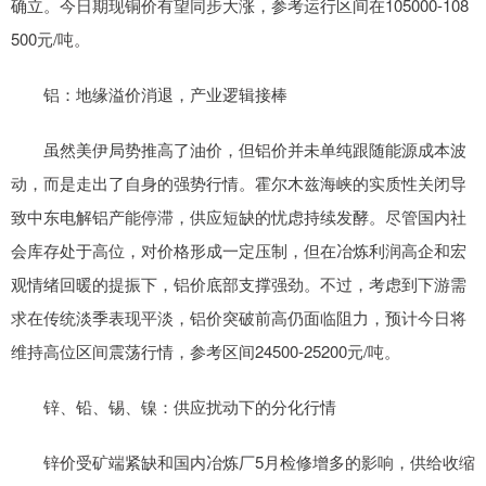
确立。今日期现铜价有望同步大涨，参考运行区间在105000-108
500元/吨。
铝：地缘溢价消退，产业逻辑接棒
虽然美伊局势推高了油价，但铝价并未单纯跟随能源成本波
动，而是走出了自身的强势行情。霍尔木兹海峡的实质性关闭导
致中东电解铝产能停滞，供应短缺的忧虑持续发酵。尽管国内社
会库存处于高位，对价格形成一定压制，但在冶炼利润高企和宏
观情绪回暖的提振下，铝价底部支撑强劲。不过，考虑到下游需
求在传统淡季表现平淡，铝价突破前高仍面临阻力，预计今日将
维持高位区间震荡行情，参考区间24500-25200元/吨。
锌、铅、锡、镍：供应扰动下的分化行情
锌价受矿端紧缺和国内冶炼厂5月检修增多的影响，供给收缩