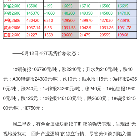
——5月12日长江现货价格动态：
1#铜价报106790元/吨，涨2240元；升水为210元/吨，跌40
元；A00铝锭报24380元/吨，跌10元；贴水报115元；0#锌报2436
0元/吨，涨240元；1#锌报24260元/吨，涨240元；1#铅锭报1660
0元/吨，跌125元；1#镍报146100元/吨，跌2600元；1#锡报4315
00元/吨，涨750元；
周二早盘，有色金属板块延续了昨夜的强势表现，呈现出“无
视地缘扰动，回归产业逻辑”的独立行情。尽管美伊谈判陷入僵