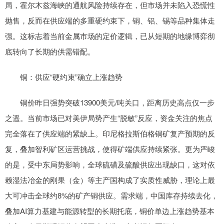
局，霍尔木兹海峡的通航风险持续存在，但市场并未陷入恐慌性
抛售，反而在供应端的多重硬约束下，铜、铝、锡等品种集体走
强。这标志着当前金属市场的定价逻辑，已从短期的地缘博弈彻
底转向了长期的供需错配。
铜：供应“硬约束”确立上涨趋势
铜价昨日强势突破13900美元/吨关口，距离历史高点仅一步
之遥。当前市场已对美伊局势产生“脱敏”反应，资金关注的焦点
完全落在了供应端的紧缺上。印尼格拉斯伯格铜矿复产预期的反
复，叠加智利矿区运营挑战，使得矿端供应持续紧张。更为严峻
的是，受中东局势影响，全球硫磺及硫酸供应出现缺口，这对依
赖湿法冶金的刚果（金）等主产国构成了实质性威胁，理论上最
大可冲击全球约8%的矿产铜供应。需求端，中国库存持续去化，
叠加AI算力基建与能源转型的长期托底，铜价单边上涨趋势基本