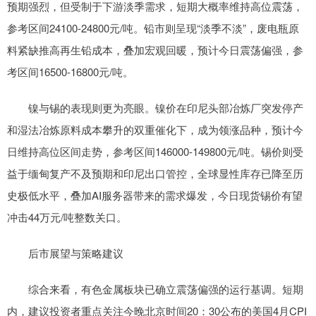
预期强烈，但受制于下游淡季需求，短期大概率维持高位震荡，
参考区间24100-24800元/吨。铅市则呈现“淡季不淡”，废电瓶原
料紧缺推高再生铅成本，叠加宏观回暖，预计今日震荡偏强，参
考区间16500-16800元/吨。
镍与锡的表现则更为亮眼。镍价在印尼头部冶炼厂突发停产
和湿法冶炼原料成本攀升的双重催化下，成为领涨品种，预计今
日维持高位区间走势，参考区间146000-149800元/吨。锡价则受
益于缅甸复产不及预期和印尼出口管控，全球显性库存已降至历
史极低水平，叠加AI服务器带来的需求爆发，今日现货锡价有望
冲击44万元/吨整数关口。
后市展望与策略建议
综合来看，有色金属板块已确立震荡偏强的运行基调。短期
内，建议投资者重点关注今晚北京时间20：30公布的美国4月CPI