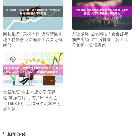
同花配资 “关税大棒”仍有转圜余
万德策略 世纪同框！麦当娜与
地？特鲁多突访海湖庄园会见特
前夫离婚17年后首聚，为了儿
朗普
子相拥一笑泯恩仇
天载配资 哈工大成立学院聚
焦“海洋芯片”，芯片ETF天弘
（159310）近20日净流率居同
标的第一
相关评论