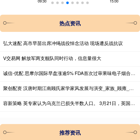
热点资讯
弘大速配 高市早苗出席冲绳战役悼念活动 现场遭反战抗议
V交易网 解放军两支舰队同时行动，信息量很大
诚信-优配 思摩尔国际早盘涨逾5% FDA首次过审果味电子烟合规供应商有望显著受益
聚创配资 汉唐时期江南顾氏家学家风发展与演变_家族_顾雍_儒学
容新策略 英专家认为乌克兰已损失半数人口。 3月21日，英国《新政治家》杂志副
推荐资讯