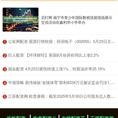
启灯网 南宁市青少年国际数棋技能现场展示
交流活动在鑫利华小学举办
​公富网配资 股票行情快报：得润电子（002055）5月23日主力资金净卖出354.20万元
1
​巨人配资 【环球财经】英国8月份房价同比上涨2.2%
2
​掘金配资 4月23日家悦转债上涨1%，转股溢价率25.16%
3
​牛领策略 易伟操纵“金陵体育”获利8334万元被证监会罚没1.67亿元后起诉，二审败诉
4
​江苏配资网 欧普康视：截至2025年5月30日公司股东总人数为63997户
5